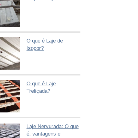
O que é Laje de
Isopor?
O que é Laje
Treliçada?
Laje Nervurada: O que
é, vantagens e