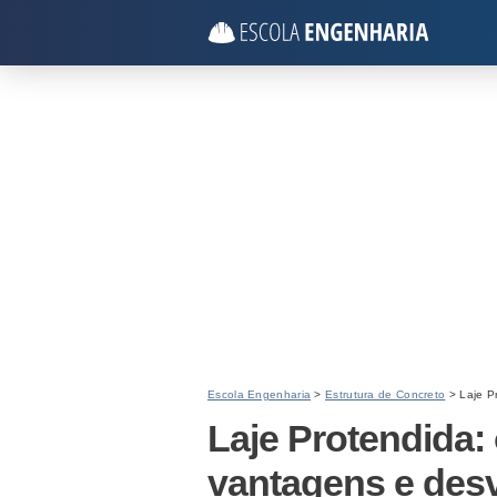
Escola Engenharia
>
Estrutura de Concreto
> Laje P
Laje Protendida:
vantagens e des